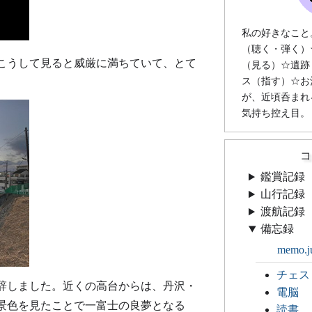
私の好きなこと
（聴く・弾く）
こうして見ると威厳に満ちていて、とて
（見る）☆遺跡
ス（指す）☆お
が、近頃呑まれ
気持ち控え目。
コ
鑑賞記録
山行記録
渡航記録
備忘録
memo.j
チェス
辞しました。近くの高台からは、丹沢・
電脳
景色を見たことで一富士の良夢となる
読書