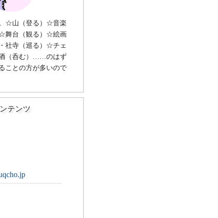
。☆山（登る）☆音楽
☆舞台（観る）☆絵画
・社寺（巡る）☆チェ
酒（呑む）……のはず
ることの方が多いので
ンテンツ
uqcho.jp