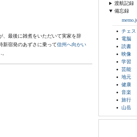
渡航記録
備忘録
memo.j
チェス
が、最後に雑煮をいただいて実家を辞
電脳
時新宿発のあずさに乗って
信州へ向かい
読書
…。
映像
学習
芸能
地元
健康
音楽
旅行
山岳