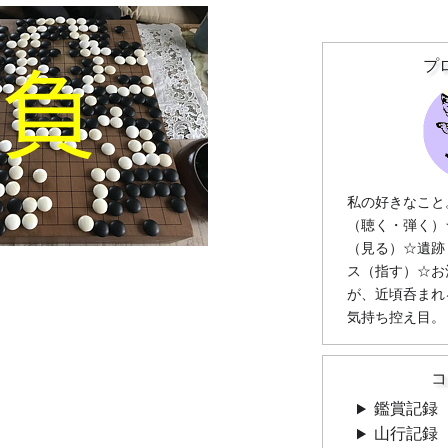
プ
私の好きなこと
（聴く・弾く）
（見る）☆遺跡
ス（指す）☆お
が、近頃呑まれ
気持ち控え目。
コ
鑑賞記録
山行記録