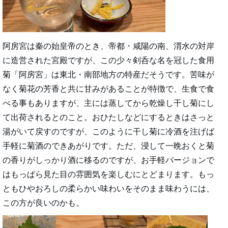
阿房宮は秦の始皇帝のとき、帝都・咸陽の南、渭水の対岸
に造営された宮殿ですが、この少々剣呑な名を冠した食用
菊「阿房宮」は東北・南部地方の特産だそうです。苦味が
なく菊花の芳香と共に甘みがあることが特徴で、生食で食
べる事もありますが、主には蒸してから乾燥し干し菊にし
て出荷されるとのこと。おひたしなどにするときはさっと
湯がいて戻すのですが、このように干し菊に冷酒を注げば
手軽に菊酒のできあがりです。ただ、浸して一晩おくと菊
の香りがしっかり酒に移るのですが、お手軽バージョンで
はもっぱら見た目の雰囲気を楽しむにとどまります。もっ
ともひやおろしの柔らかい味わいをそのまま味わうには、
この方が良いのかも。