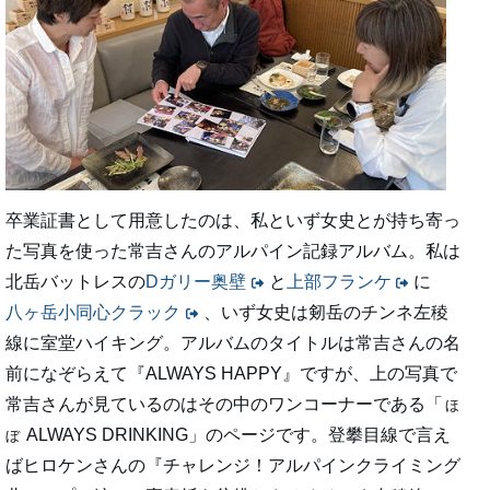
卒業証書として用意したのは、私といず女史とが持ち寄っ
た写真を使った常吉さんのアルパイン記録アルバム。私は
北岳バットレスの
Dガリー奥壁
と
上部フランケ
に
八ヶ岳小同心クラック
、いず女史は剱岳のチンネ左稜
線に室堂ハイキング。アルバムのタイトルは常吉さんの名
前になぞらえて『ALWAYS HAPPY』ですが、上の写真で
常吉さんが見ているのはその中のワンコーナーである「
ほ
ALWAYS DRINKING」のページです。登攀目線で言え
ぼ
ばヒロケンさんの『チャレンジ！アルパインクライミング