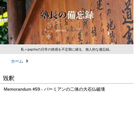
私＝juqchoの日常の雑感を不定期に綴る、個人的な備忘録。
ホーム
毀釈
Memorandum #59 - バーミアンの二体の大石仏破壊