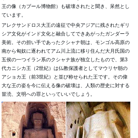
王の像（カブール博物館）も破壊されたと聞き、呆然とし
ています。
アレクサンドロス大王の遠征で中央アジアに残されたギリ
シア文化がインド文化と融合してできあがったガンダーラ
美術。その担い手であったクシャナ朝は、モンゴル高原の
南から匈奴に逐われてアム川上流に移り住んだ大月氏国の
五侯の一つイラン系のクシャナ族が独立したもので、第3
代カニシカ王（2世紀）は仏教保護者としてマウリヤ朝の
アショカ王（前3世紀）と並び称せられた王です。その偉
大な王の姿を今に伝える像の破壊は、人類の歴史に対する
冒涜、文明への罪といっていいでしょう。