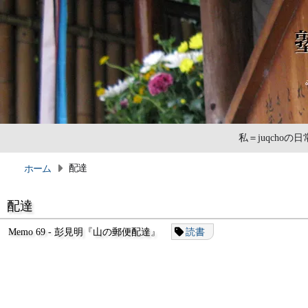
私＝juqcho
配達
ホーム
配達
Memo 69 - 彭見明『山の郵便配達』
読書