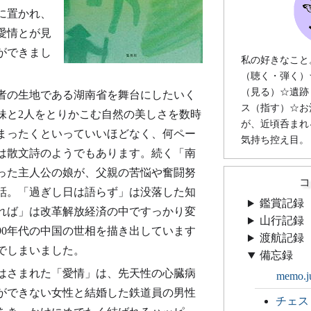
に置かれ、
愛情とが見
ができまし
私の好きなこと
（聴く・弾く）
（見る）☆遺跡
者の生地である湖南省を舞台にしたいく
ス（指す）☆お
妹と2人をとりかこむ自然の美しさを数時
が、近頃呑まれ
まったくといっていいほどなく、何ペー
気持ち控え目。
は散文詩のようでもあります。続く「南
った主人公の娘が、父親の苦悩や奮闘努
コ
話。「過ぎし日は語らず」は没落した知
鑑賞記録
れば」は改革解放経済の中ですっかり変
山行記録
90年代の中国の世相を描き出しています
渡航記録
でしまいました。
備忘録
はさまれた「愛情」は、先天性の心臓病
memo.j
ができない女性と結婚した鉄道員の男性
チェス