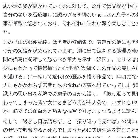
思い遣る姿が描かれていくのに対して、原作では父親が中心
自分の老いを否応無しに認めざるを得ない哀しさと息子への
事な筆致で記されており、それぞれに味わい深く楽しむこと
た。
この『山の郵便配達』は著者の短編集で、表題作の他にも著
つかの短編が収められています。湖に出て漁をする義理の姉
間の描写に凝縮して恐るべき筆力を示す「沢国」。セリフは
ジにもわたって情景描写と心理描写が続くこの作品の美しさ
を避ける」は一転して近代化の歪みを描く作品で、年頃にな
力にもかかわらず若者たちの憧れの広東へ出ていってしまう
識人の思い出を私塾での弟子の目から語り、「振り返って見
わってしまった昔の女にとまどう男が主人公で、いずれも19
が、筋立ての面白さと巧みな描写で引きこまれるように読ん
そして「過ぎし日は語らず」と「振り返って見れば」の間に
のせいで興奮すると死んでしまうために夫婦生活を営むこと