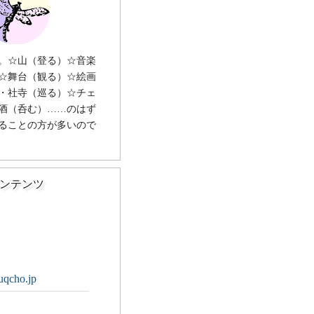
。☆山（登る）☆音楽
☆舞台（観る）☆絵画
・社寺（巡る）☆チェ
酒（呑む）……のはず
ることの方が多いので
ンテンツ
uqcho.jp