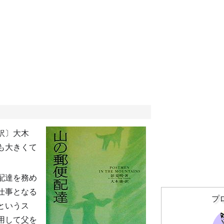
訳〕大木
も大きくて
配達を務め
仕事となる
プ
というス
用して父を