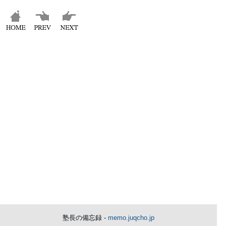
塾長の備忘録 -
memo.juqcho.jp