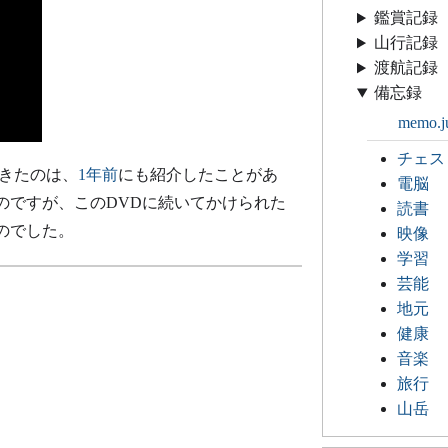
鑑賞記録
山行記録
渡航記録
備忘録
memo.j
チェス
きたのは、
1年前
にも紹介したことがあ
電脳
のですが、このDVDに続いてかけられた
読書
のでした。
映像
学習
芸能
地元
健康
音楽
旅行
山岳