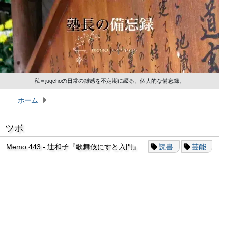
私＝juqchoの日常の雑感を不定期に綴る、個人的な備忘録。
ホーム
ツボ
Memo 443 - 辻和子『歌舞伎にすと入門』
読書
芸能