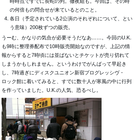
時時点ですでに長蛇の列。徹夜組も。今回は、その時
の何倍もの問合せが来ているとのこと。
各日（予定されている2公演のそれぞれについて、とい
う意味）200枚ずつの販売。
うーむ、かなりの気合が必要そうだなあ……。今回のU.K.
も9時に整理券配布で10時販売開始なのですが、上記の情
報からすると7時頃には並ばないとチケットが売り切れて
しまうかもしれません。というわけでがんばって早起き
し、7時過ぎにディスクユニオン新宿プログレッシヴ・
ロック館に着いてみると、すでに数十人が寒風の中に行列
を作っていました。U.K.の人気、恐るべし。