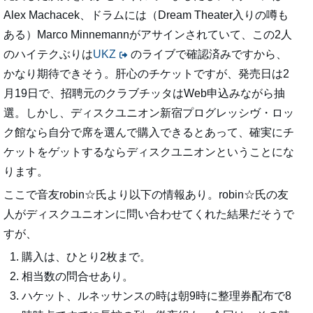
Alex Machacek、ドラムには（Dream Theater入りの噂も
ある）Marco Minnemannがアサインされていて、この2人
のハイテクぶりは
UKZ
のライブで確認済みですから、
かなり期待できそう。肝心のチケットですが、発売日は2
月19日で、招聘元のクラブチッタはWeb申込みながら抽
選。しかし、ディスクユニオン新宿プログレッシヴ・ロッ
ク館なら自分で席を選んで購入できるとあって、確実にチ
ケットをゲットするならディスクユニオンということにな
ります。
ここで音友robin☆氏より以下の情報あり。robin☆氏の友
人がディスクユニオンに問い合わせてくれた結果だそうで
すが、
購入は、ひとり2枚まで。
相当数の問合せあり。
ハケット、ルネッサンスの時は朝9時に整理券配布で8