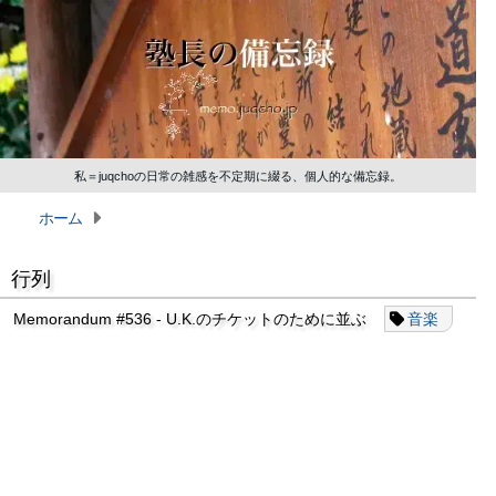
私＝juqchoの日常の雑感を不定期に綴る、個人的な備忘録。
ホーム
行列
Memorandum #536 - U.K.のチケットのために並ぶ
音楽