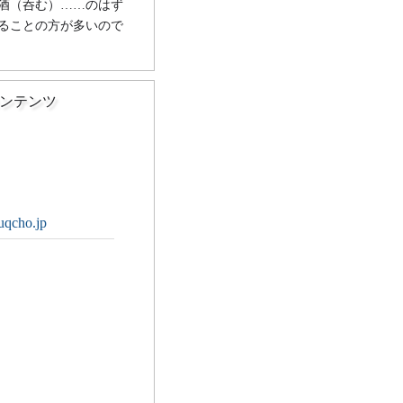
酒（呑む）……のはず
ることの方が多いので
ンテンツ
uqcho.jp