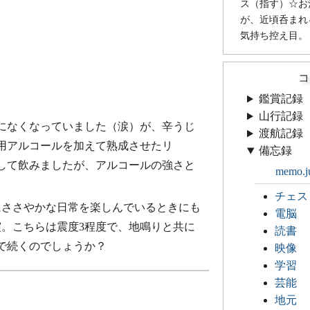
ス（指す）☆お
が、近頃呑まれ
気持ち控え目。
コ
鑑賞記録
山行記録
になくなっていました（涙）が、辛うじ
渡航記録
用アルコールを加えて熟成させたリ
備忘録
にして飲みましたが、アルコールの強さと
memo.j
チェス
にささやかな日常を楽しんでいるときにも
電脳
震。こちらは震度3程度で、地鳴りと共に
読書
で続くのでしょうか？
映像
学習
芸能
地元