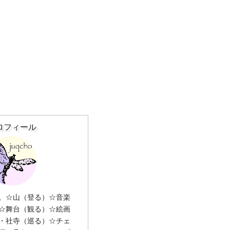
ロフィール
。☆山（登る）☆音楽
☆舞台（観る）☆絵画
・社寺（巡る）☆チェ