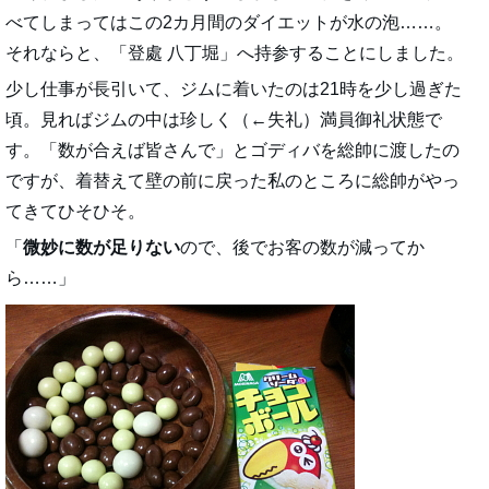
べてしまってはこの2カ月間のダイエットが水の泡……。
それならと、「登處 八丁堀」へ持参することにしました。
少し仕事が長引いて、ジムに着いたのは21時を少し過ぎた
頃。見ればジムの中は珍しく（←失礼）満員御礼状態で
す。「数が合えば皆さんで」とゴディバを総帥に渡したの
ですが、着替えて壁の前に戻った私のところに総帥がやっ
てきてひそひそ。
「
微妙に数が足りない
ので、後でお客の数が減ってか
ら……」