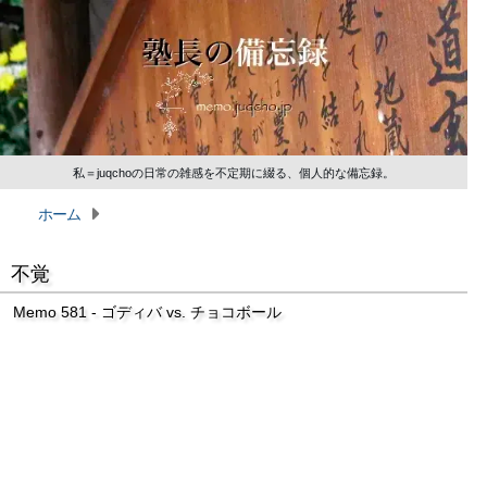
私＝juqchoの日常の雑感を不定期に綴る、個人的な備忘録。
ホーム
不覚
Memo 581 - ゴディバ vs. チョコボール