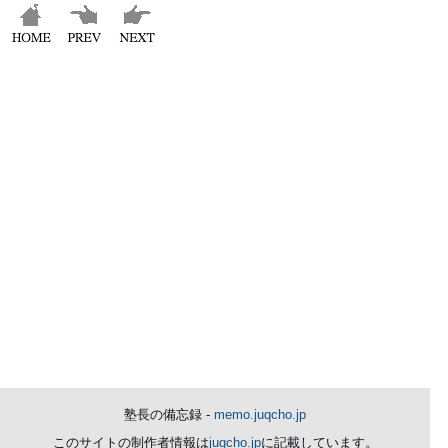
塾長の備忘録 -
memo.juqcho.jp
このサイトの制作者情報は
juqcho.jp
に記載しています。