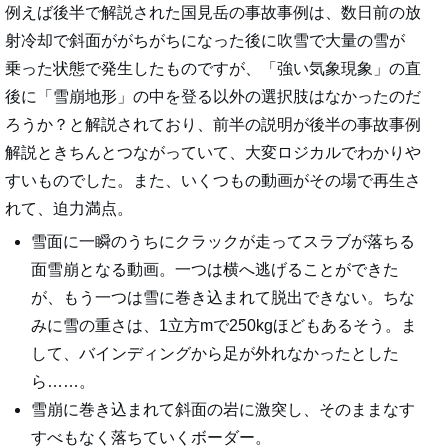
例えば後半で解説された国見岳の事故事例は、数日前の放
射冷却で斜面ががちがちになった後に吹雪で大量の雪が
乗った状態で発生したものですが、「強い気象現象」の直
後に「雪崩地形」の中を登る以外の選択肢はなかったのだ
ろうか？と解説されており、前半の説明が後半の事故事例
解説ときちんとつながっていて、大変ロジカルでわかりや
すいものでした。また、いくつもの動画がその場で再生さ
れて、迫力満点。
雪面に一瞬のうちにクラックが走ってスラブが落ちる
面雪崩となる動画。一つは横へ逃げることができた
が、もう一つは雪に巻き込まれて脱出できない。ちな
みに雪の重さは、1立方mで250kgほどもあるそう。ま
して、バインディングから足が外れなかったとした
ら……。
雪崩に巻き込まれて斜面の岩に激突し、そのままなす
すべもなく落ちていくボーダー。