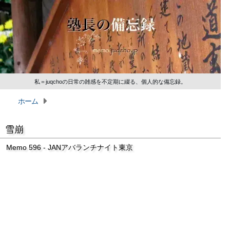
私＝juqchoの日常の雑感を不定期に綴る、個人的な備忘録。
ホーム
雪崩
Memo 596 - JANアバランチナイト東京