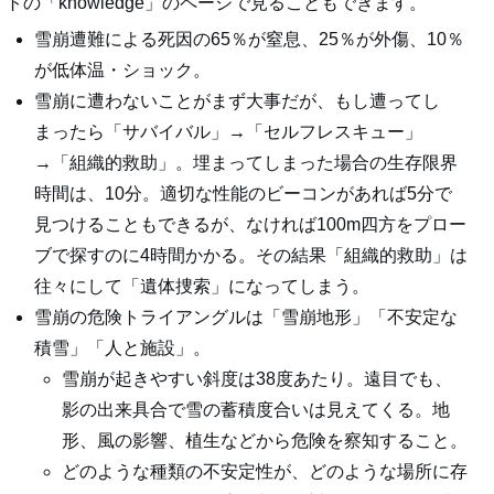
トの「knowledge」のページで見ることもできます。
雪崩遭難による死因の65％が窒息、25％が外傷、10％
が低体温・ショック。
雪崩に遭わないことがまず大事だが、もし遭ってし
まったら「サバイバル」→「セルフレスキュー」
→「組織的救助」。埋まってしまった場合の生存限界
時間は、10分。適切な性能のビーコンがあれば5分で
見つけることもできるが、なければ100m四方をプロー
ブで探すのに4時間かかる。その結果「組織的救助」は
往々にして「遺体捜索」になってしまう。
雪崩の危険トライアングルは「雪崩地形」「不安定な
積雪」「人と施設」。
雪崩が起きやすい斜度は38度あたり。遠目でも、
影の出来具合で雪の蓄積度合いは見えてくる。地
形、風の影響、植生などから危険を察知すること。
どのような種類の不安定性が、どのような場所に存