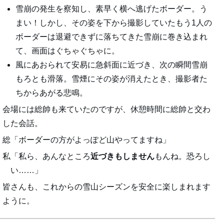
雪崩の発生を察知し、素早く横へ逃げたボーダー。う
まい！しかし、その姿を下から撮影していたもう1人の
ボーダーは退避できずに落ちてきた雪崩に巻き込まれ
て、画面はぐちゃぐちゃに。
風にあおられて安易に急斜面に近づき、次の瞬間雪崩
もろとも滑落。雪煙にその姿が消えたとき、撮影者た
ちからあがる悲鳴。
会場には総帥も来ていたのですが、休憩時間に総帥と交わ
した会話。
総「ボーダーの方がよっぽど山やってますね」
私「私ら、あんなところ
近づきもしません
もんね。恐ろし
い……」
皆さんも、これからの雪山シーズンを安全に楽しまれます
ように。