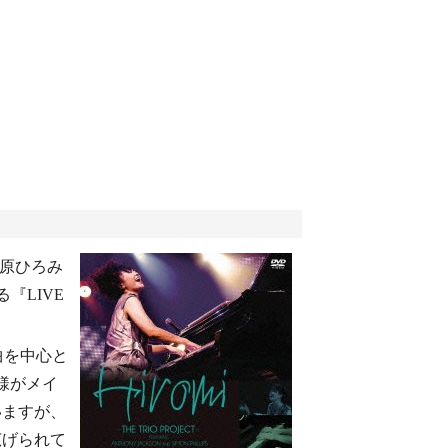
原ひろみ
による『LIVE
曲を中心と
様がメイ
いますが、
広げられて