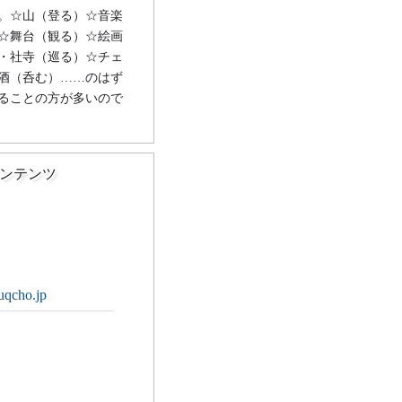
。☆山（登る）☆音楽
☆舞台（観る）☆絵画
・社寺（巡る）☆チェ
酒（呑む）……のはず
ることの方が多いので
ンテンツ
uqcho.jp