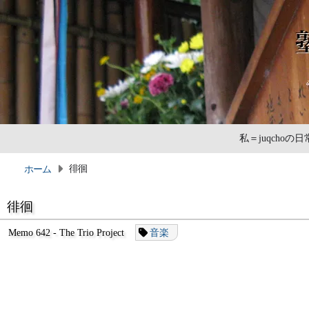
私＝juqcho
徘徊
ホーム
徘徊
Memo 642 - The Trio Project
音楽