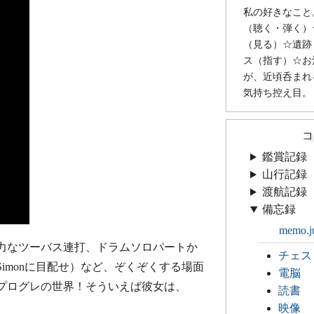
私の好きなこと
（聴く・弾く）
（見る）☆遺跡
ス（指す）☆お
が、近頃呑まれ
気持ち控え目。
コ
鑑賞記録
山行記録
渡航記録
備忘録
memo.j
力なツーバス連打、ドラムソロパートか
チェス
imonに目配せ）など、ぞくぞくする場面
電脳
プログレの世界！そういえば彼女は、
読書
映像