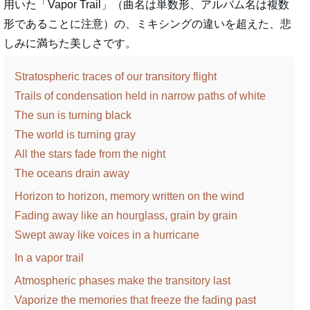
用いた「Vapor Trail」（曲名は単数形、アルバム名は複数
形であることに注意）の、ミキシングの違いを超えた、悲
しみに満ちた美しさです。
Stratospheric traces of our transitory flight
Trails of condensation held in narrow paths of white
The sun is turning black
The world is turning gray
All the stars fade from the night
The oceans drain away
Horizon to horizon, memory written on the wind
Fading away like an hourglass, grain by grain
Swept away like voices in a hurricane
In a vapor trail
Atmospheric phases make the transitory last
Vaporize the memories that freeze the fading past