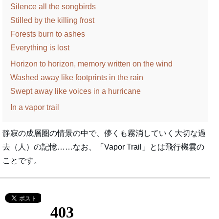
Silence all the songbirds
Stilled by the killing frost
Forests burn to ashes
Everything is lost
Horizon to horizon, memory written on the wind
Washed away like footprints in the rain
Swept away like voices in a hurricane
In a vapor trail
静寂の成層圏の情景の中で、儚くも霧消していく大切な過
去（人）の記憶……なお、「Vapor Trail」とは飛行機雲の
ことです。