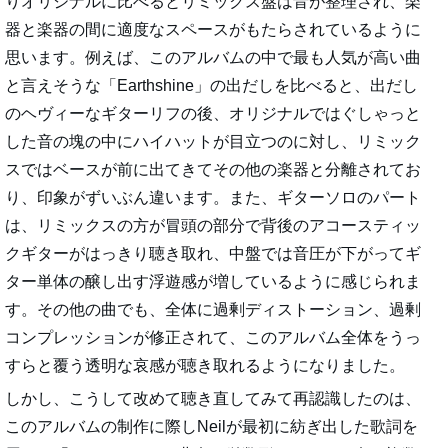
りオリジナルに比べるとリミックス盤は音が整理され、楽
器と楽器の間に適度なスペースがもたらされているように
思います。例えば、このアルバムの中で最も人気が高い曲
と言えそうな「Earthshine」の出だしを比べると、出だし
のヘヴィーなギターリフの後、オリジナルではぐしゃっと
した音の塊の中にハイハットが目立つのに対し、リミック
スではベースが前に出てきてその他の楽器と分離されてお
り、印象がずいぶん違います。また、ギターソロのパート
は、リミックスの方が冒頭の部分で背後のアコースティッ
クギターがはっきり聴き取れ、中盤では音圧が下がってギ
ター単体の醸し出す浮遊感が増しているように感じられま
す。その他の曲でも、全体に過剰ディストーション、過剰
コンプレッションが修正されて、このアルバム全体をうっ
すらと覆う透明な哀感が聴き取れるようになりました。
しかし、こうして改めて聴き直してみて再認識したのは、
このアルバムの制作に際しNeilが最初に紡ぎ出した歌詞を