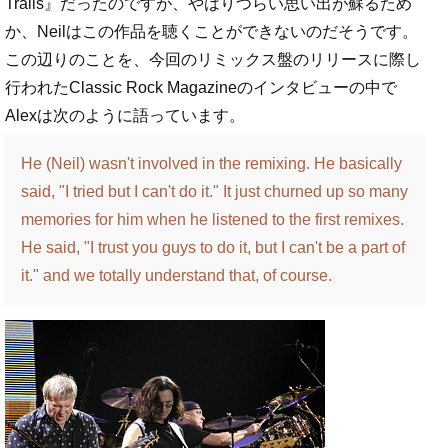
Trails』だったのですが、やはりつらい思い出が蘇るため
か、Neilはこの作品を聴くことができないのだそうです。
この辺りのことを、今回のリミックス盤のリリースに際し
行われたClassic Rock Magazineのインタビューの中で
Alexは次のように語っています。
He (Neil) wasn't involved in the remixing. He basically
said, "I tried but I can't do it." It just churned up so many
memories for him when he listened to the first remixes.
He said, "I trust you guys to do it, but I can't be a part of
it." and we totally understand that, of course.