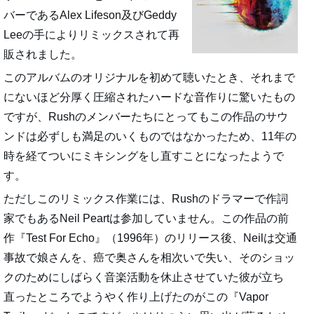
バーであるAlex Lifeson及びGeddy
Leeの手によりリミックスされて再
販されました。
このアルバムのオリジナルを初めて聴いたとき、それまで
にないほど分厚く圧縮されたハードな音作りに驚いたもの
ですが、Rushのメンバーたちにとってもこの作品のサウ
ンドは必ずしも満足のいくものではなかったため、11年の
時を経てついにミキシングをし直すことになったようで
す。
ただしこのリミックス作業には、Rushのドラマーで作詞
家でもあるNeil Peartは参加していません。この作品の前
作『Test For Echo』（1996年）のリリース後、Neilは交通
事故で娘さんを、癌で奥さんを相次いで失い、そのショッ
クのためにしばらく音楽活動を休止させていた彼が立ち
直ったところでようやく作り上げたのがこの『Vapor