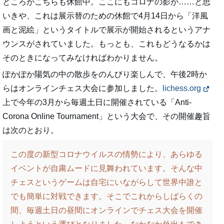
ところがこちらも休館中。ここにもコロナの影が……と思
いきや、これは展示替のための休館で4月14日から「洋風
画と泥絵」というタイトルで展示が開始されるというアナ
ウンスがされていました。もっとも、これもどうなるかは
そのときになってみなければわかりません。
ぽかぽか陽気の中の散歩をのんびり楽しんで、午後2時か
らはオンラインチェス大会に参加しました。
lichess.org
上で今年の3月から毎週土日に開催されている「Anti-
Corona Online Tournament」という大会で、その開催趣旨
は次のとおり。
この度の新型コロナウイルスの情勢により、あらゆる
イベントが自粛ムードに見舞われています。そんな中
チェスというゲームは自宅にいながらして世界中誰と
でも簡単に対戦できます。そこでこれからしばらくの
間、毎週土日の昼間にオンラインでチェス大会を開催