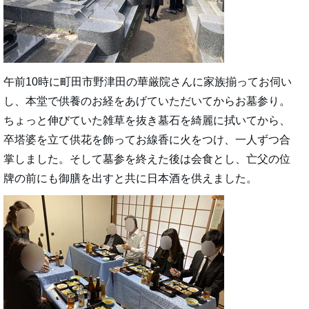
午前10時に町田市野津田の華厳院さんに家族揃ってお伺い
し、本堂で供養のお経をあげていただいてからお墓参り。
ちょっと伸びていた雑草を抜き墓石を綺麗に拭いてから、
卒塔婆を立て供花を飾ってお線香に火をつけ、一人ずつ合
掌しました。そして墓参を終えた後は会食とし、亡父の位
牌の前にも御膳を出すと共に日本酒を供えました。