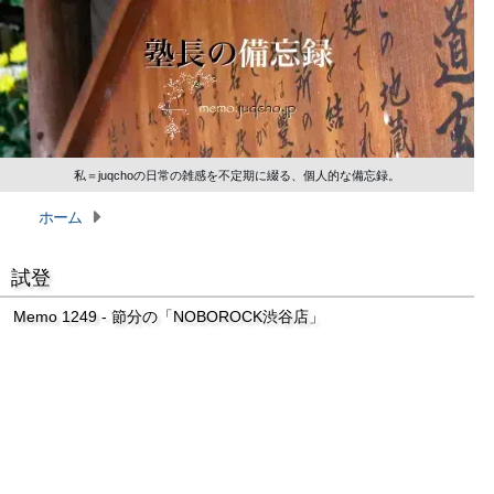
私＝juqchoの日常の雑感を不定期に綴る、個人的な備忘録。
ホーム
試登
Memo 1249 - 節分の「NOBOROCK渋谷店」