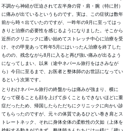
不調から神経が圧迫されて左半身の背・肩・腕（特に肘）
に痛みが出ているというものです。実は、この症状は数年
前から時々出ていたのですが、一昨年の9月に至ってはっ
きりと治療の必要性を感じるようになりました。そこから
近所のクリニックに通い始めてストレッチ中心に治療を受
け、その甲斐あって昨年5月にはいったん治療を終了した
ものの、残念ながら8月に入ると再び強い痛みが出るよう
になってしまい、以来（途中ネパール旅行をはさみなが
ら）今日に至るまで、お医者と整体師のお世話になってい
るという次第です。
とりわけネパール旅行の終盤からは痛みが強まり、横に
なって寝ることも顔を上げて歩くこともできないほどに重
症だったため、帰国したらただちにクリニックに向かい診
てもらったのですが、元々の体質であるひどい巻き肩とス
トレートネック、それに身体全体の柔軟性の欠如（上体を
捻転する動きができず、整体師さんたちには一様に「硬い