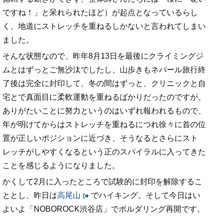
ですね！」と呆れられたほど）が起点となっているらし
く、地道にストレッチを重ねるしかないと言われてしまい
ました。
そんな状態なので、昨年8月13日を最後にクライミングジ
ムとはずっとご無沙汰でしたし、山歩きもネパール旅行終
了後は完全に封印して、冬の間はずっと、クリニックと自
宅とで真面目に柔軟運動を重ねるばかりだったのですが、
ありがたいことに努力というのはいずれ報われるもので、
年が明けてからはストレッチを重ねるにつれ徐々に首の位
置が正しいポジションに近づき、そうなるとさらにスト
レッチがしやすくなるという正のスパイラルに入ってきた
ことを感じるようになりました。
かくして2月に入ったところで試験的に封印を解除するこ
ととし、昨日は
高尾山
でハイキング。そして今日はい
よいよ「NOBOROCK渋谷店」でボルダリング再開です。