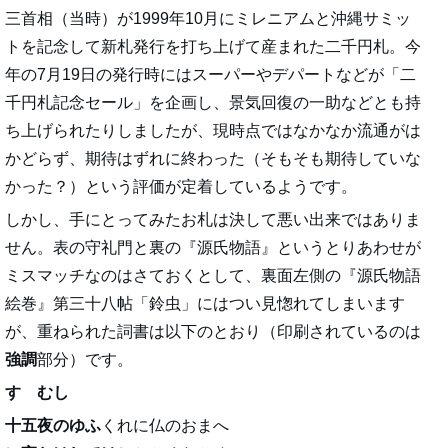
三首相（当時）が1999年10月にミレニアムと沖縄サミッ
トを記念して新札発行を打ち上げて産まれた二千円札。今
年の7月19日の発行時にはスーパーやデパートなどが「二
千円札記念セール」を企画し、景気回復の一助などとも持
ち上げられたりしましたが、現時点ではなかなか流通がは
かどらず、期待はずれに終わった（そもそも期待していな
かった？）という評価が定着しているようです。
しかし、手にとってみたお札は決して悪い出来ではありま
せん。表の守礼門と裏の『源氏物語』というとりあわせが
ミスマッチなのはさておくとして、裏面左側の『源氏物語
絵巻』第三十八帖「鈴虫」にはつい見愡れてしまいます
が、重ねられた詞書は以下のとおり（印刷されているのは
強調
部分）です。
すゝむし
十五夜のゆふ
くれに仏のおまへ