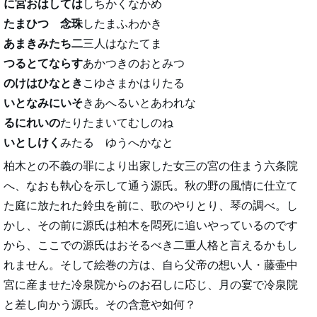
に宮おはしては
しちかくなかめ
たまひつゝ念珠
したまふわかき
あまきみたち二
三人はなたてま
つるとてならす
あかつきのおとみつ
のけはひなとき
こゆさまかはりたる
いとなみにいそ
きあへるいとあわれな
るにれいの
たりたまいてむしのね
いとしけく
みたるゝゆうへかなと
柏木との不義の罪により出家した女三の宮の住まう六条院
へ、なおも執心を示して通う源氏。秋の野の風情に仕立て
た庭に放たれた鈴虫を前に、歌のやりとり、琴の調べ。し
かし、その前に源氏は柏木を悶死に追いやっているのです
から、ここでの源氏はおそるべき二重人格と言えるかもし
れません。そして絵巻の方は、自ら父帝の想い人・藤壷中
宮に産ませた冷泉院からのお召しに応じ、月の宴で冷泉院
と差し向かう源氏。その含意や如何？