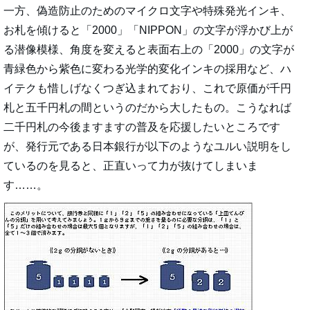
一方、偽造防止のためのマイクロ文字や特殊発光インキ、
お札を傾けると「2000」「NIPPON」の文字が浮かび上が
る潜像模様、角度を変えると表面右上の「2000」の文字が
青緑色から紫色に変わる光学的変化インキの採用など、ハ
イテクも惜しげなくつぎ込まれており、これで原価が千円
札と五千円札の間というのだから大したもの。こうなれば
二千円札の今後ますますの普及を応援したいところです
が、発行元である日本銀行が以下のようなユルい説明をし
ているのを見ると、正直いって力が抜けてしまいま
す……。