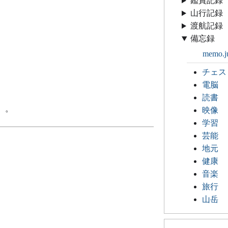
鑑賞記録
山行記録
渡航記録
備忘録
memo.j
チェス
電脳
読書
）。
映像
学習
芸能
地元
健康
音楽
旅行
山岳