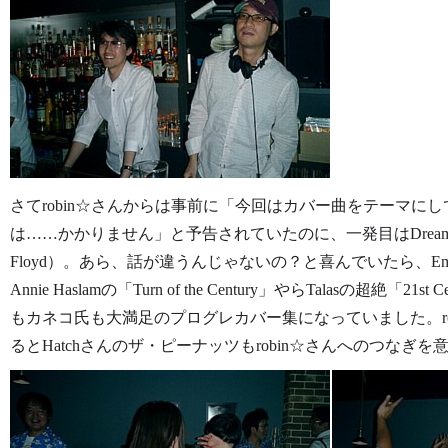
さてrobin☆さんからは事前に「今回はカバー曲をテーマに
は……かかりません」と予告されていたのに、一発目はDream Theater
Floyd）。あら、話が違うんじゃないの？と喜んでいたら、Emerson, 
Annie Haslamの「Turn of the Century」やらTalasの超絶「21s
もカネコ氏も大満足のプログレカバー集になっていました。ro
るとHatchさんのザ・ピーナッツもrobin☆さんへのつなぎ