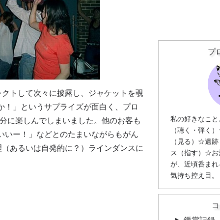
プ
レクトして次々に披露し、ジャケットを覗
か！」というサプライズが面白く、プロ
私の好きなこと
も存分に楽しんでしまいました。他のお客も
（聴く・弾く）
いいー！」などとのたまいながらもがん
（見る）☆遺跡
矢理（あるいは自発的に？）ラインダンスに
ス（指す）☆お
が、近頃呑まれ
気持ち控え目。
コ