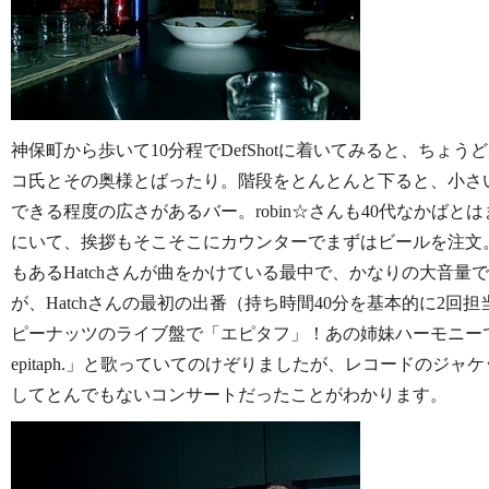
神保町から歩いて10分程でDefShotに着いてみると、ちょう
コ氏とその奥様とばったり。階段をとんとんと下ると、小さ
できる程度の広さがあるバー。robin☆さんも40代なかば
にいて、挨拶もそこそこにカウンターでまずはビールを注文。ブ
もあるHatchさんが曲をかけている最中で、かなりの大音
が、Hatchさんの最初の出番（持ち時間40分を基本的に2
ピーナッツのライブ盤で「エピタフ」！あの姉妹ハーモニーでしっかり「C
epitaph.」と歌っていてのけぞりましたが、レコードのジ
してとんでもないコンサートだったことがわかります。