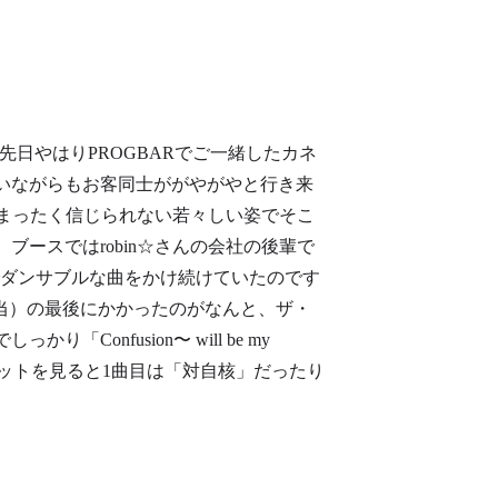
ど先日やはりPROGBARでご一緒したカネ
いながらもお客同士ががやがやと行き来
とはまったく信じられない若々しい姿でそこ
ースではrobin☆さんの会社の後輩で
量でダンサブルな曲をかけ続けていたのです
回担当）の最後にかかったのがなんと、ザ・
onfusion〜 will be my
ャケットを見ると1曲目は「対自核」だったり