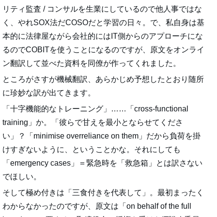
リティ監査 / コンサルを生業にしているので他人事ではな
く、やれSOX法だCOSOだと学習の日々。で、私自身は基
本的に法律屋ながら会社的にはIT側からのアプローチにな
るのでCOBITを使うことになるのですが、原文をオンライ
ン翻訳して並べた資料を同僚が作ってくれました。
ところがさすが機械翻訳、あらかじめ予想したとおり随所
に珍妙な訳が出てきます。
「十字機能的なトレーニング」……「cross-functional
training」か。「彼らで甘えを最小とならせてくださ
い」？「minimise overreliance on them」だから負荷を掛
けすぎないように、ということかな。それにしても
「emergency cases」＝緊急時を「救急箱」とは訳さない
でほしい。
そして極め付きは「三食付きを代表して」。最初まったく
わからなかったのですが、原文は「on behalf of the full