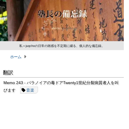
私＝juqchoの日常の雑感を不定期に綴る、個人的な備忘録。
ホーム
翻訳
Memo 243 - パラノイアの毒ドアTwenty1世紀分裂病質者人を叫
びます
音楽