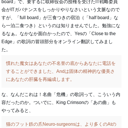
board」で、要するに取締役会の授権を受けたIT戦略委員
会がITガバナンスをしっかりやりなさいという文脈なので
すが、「full board」が三食つきの宿泊（「half board」な
ら一泊二食つき）というのは知りませんでした。勉強にな
るなぁ。なかなか面白かったので、Yesの「Close to the
Edge」の歌詞の冒頭部分をオンライン翻訳してみまし
た。
慣れた魔女はあなたの不名誉の底からあなたに電話を
することができました、Andは固体の精神的な優美さ
にあなたの肝臓を再編成します。
な、なんだこれは！名曲「危機」の歌詞って、こういう内
容だったのか。ついでに、King Crimsonの「あの曲」も
やってみると、
猫のフット鉄の爪Neuro-surgeonsは、より多くのAtの