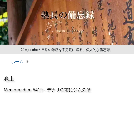
私＝juqchoの日常の雑感を不定期に綴る、個人的な備忘録。
ホーム
地上
Memorandum #419 - デナリの前にジムの壁