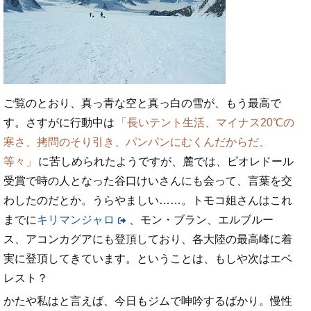
ご覧のとおり、真っ青な空と真っ白の雪が、もう最高で
す。さすがに行動中は
長いテント生活、マイナス20℃の
寒さ、拷問のそり引き、パンパンにむくんだからだ、
等々
に苦しめられたようですが、麓では、ピオレドール
受賞で時の人となった谷口けいさんにも会って、言葉を交
わしたのだとか。うらやましい……。トモコ姐さんはこれ
までに
キリマンジャロ
、モン・ブラン、エルブルー
ス、アコンカグアにも登頂しており、各大陸の最高峰に着
実に登頂してきています。ということは、もしや次はエベ
レスト？
かたや私はと言えば、今日もジムで呻吟するばかり。慢性