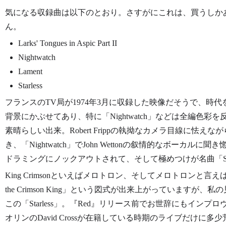
気になる収録曲は以下のとおり。さすがにこれは、買うしか
ん。
Larks' Tongues in Aspic Part II
Nightwatch
Lament
Starless
フランスのTV局が1974年3月に収録した映像だそうで、時
背景にかぶせてあり、特に「Nightwatch」などは全編色
素晴らしい出来。Robert Frippの執拗なカメラ目線に怯えながら「Larks' 
き、「Nightwatch」でJohn Wettonの叙情的なボーカルに聞き惚れ
ドラミングにノックアウトされて、そして極めつけが名曲「Star
King Crimsonといえばメロトロン、そしてメロトロンと言えば
the Crimson King」という図式が出来上がっています
この「Starless」。『Red』リリース前でお世辞にもイン
オリンのDavid Crossが在籍している時期のライブだけに