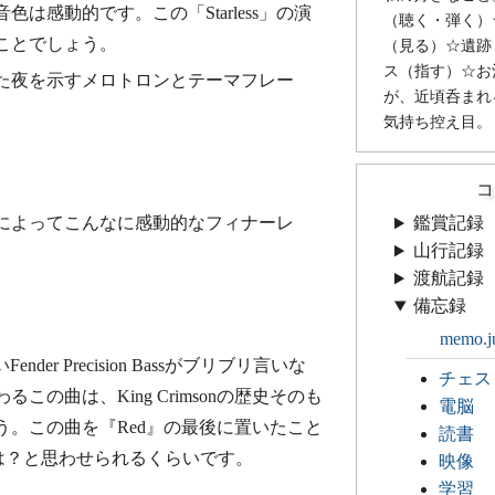
ンの音色は感動的です。この「Starless」の演
（聴く・弾く）
ことでしょう。
（見る）☆遺跡
ス（指す）☆お
た夜を示すメロトロンとテーマフレー
が、近頃呑まれ
気持ち控え目。
コ
によってこんなに感動的なフィナーレ
鑑賞記録
山行記録
渡航記録
備忘録
memo.j
der Precision Bassがブリブリ言いな
チェス
曲は、King Crimsonの歴史そのも
電脳
。この曲を『Red』の最後に置いたこと
読書
めたのでは？と思わせられるくらいです。
映像
学習