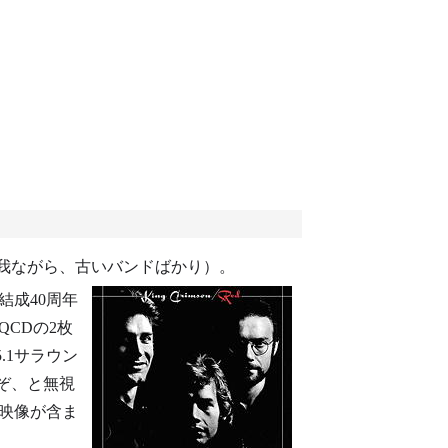
nも（我ながら、古いバンドばかり）。
の結成40周年
QCDの2枚
.1サラウン
いぞ、と無視
映像が含ま