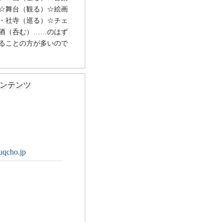
☆舞台（観る）☆絵画
・社寺（巡る）☆チェ
酒（呑む）……のはず
ることの方が多いので
ンテンツ
uqcho.jp