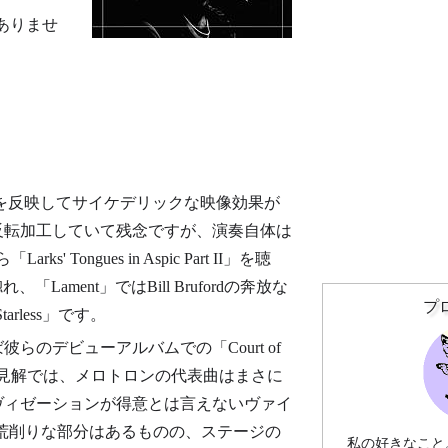
ありませ
代を反映してサイケデリックな映像効果が
彩を反転加工していて残念ですが、演奏自体は
Tongues in Aspic Part II」を聴
、「Lament」ではBill Brufordの奔放な
プ
less」です。
彼らのデビューアルバムでの「Court of
が、私の見解では、メロトロンの代表曲はまさに
プロヴィゼーションが得意とは言えないヴァイ
多少荒削りな部分はあるものの、ステージの
私の好きなこと