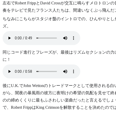
左右でRobert FrippとDavid Crossが交互に鳴らすメロトロ
奏をテレビで見たフランス人たちは、間違いなくぶっ飛んだ
ちなみにこちらがスタジオ盤のイントロでの、ひんやりとし
ズ。
同じコード進行とフレーズが、最後はリズムセクションの力
に！
後にU.K.でJohn Wettonのトレードマークとして使用される白いFen
がら、闇夜の暴風雨の彼方に夜明けの希望の気配を見せて終わるこの
のの締めくくりに最もふさわしい楽曲だったと言えるでしょう
で、Robert FrippはKing Crimsonを解散することを決