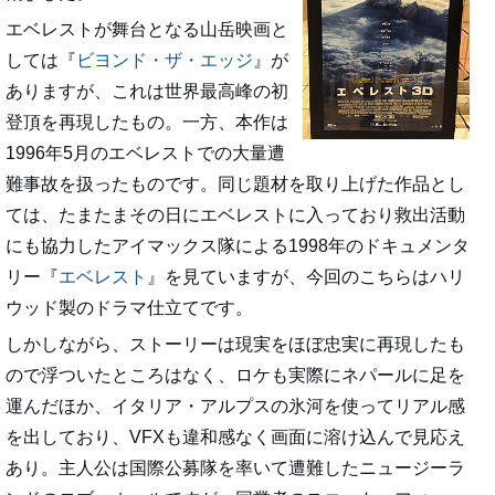
エベレストが舞台となる山岳映画と
しては『
ビヨンド・ザ・エッジ
』が
ありますが、これは世界最高峰の初
登頂を再現したもの。一方、本作は
1996年5月のエベレストでの大量遭
難事故を扱ったものです。同じ題材を取り上げた作品とし
ては、たまたまその日にエベレストに入っており救出活動
にも協力したアイマックス隊による1998年のドキュメンタ
リー『
エベレスト
』を見ていますが、今回のこちらはハリ
ウッド製のドラマ仕立てです。
しかしながら、ストーリーは現実をほぼ忠実に再現したも
ので浮ついたところはなく、ロケも実際にネパールに足を
運んだほか、イタリア・アルプスの氷河を使ってリアル感
を出しており、VFXも違和感なく画面に溶け込んで見応え
あり。主人公は国際公募隊を率いて遭難したニュージーラ