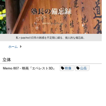
私＝juqchoの日常の雑感を不定期に綴る、個人的な備忘録。
ホーム
立体
Memo 807 - 映画『エベレスト3D』
映像
山岳