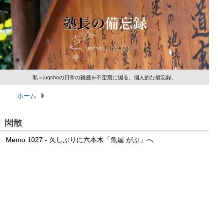
私＝juqchoの日常の雑感を不定期に綴る、個人的な備忘録。
ホーム
閑散
Memo 1027 - 久しぶりに六本木「魚屋 がぶ」へ