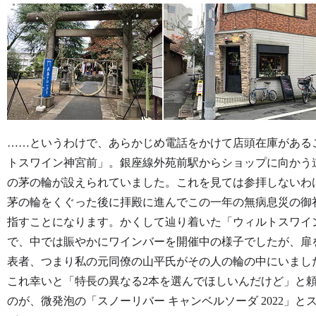
……というわけで、あらかじめ電話をかけて店頭在庫がある
トスワイン神宮前」。銀座線外苑前駅からショップに向かう
の茅の輪が設えられていました。これを見ては参拝しないわ
茅の輪をくぐった後に拝殿に進んでこの一年の無病息災の御
指すことになります。かくして辿り着いた「ウィルトスワイ
で、中では賑やかにワインバーを開催中の様子でしたが、扉
表者、つまり私の元同僚の山平氏がその人の輪の中にいまし
これ幸いと「特長の異なる2本を選んでほしいんだけど」と
のが、微発泡の「スノーリバー キャンベルソーダ 2022」