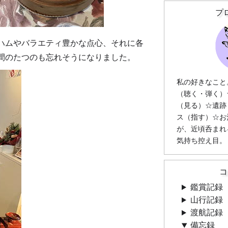
プ
ハムやバラエティ豊かな点心、それに各
間のたつのも忘れそうになりました。
私の好きなこと
（聴く・弾く）
（見る）☆遺跡
ス（指す）☆お
が、近頃呑まれ
気持ち控え目。
コ
鑑賞記録
山行記録
渡航記録
備忘録