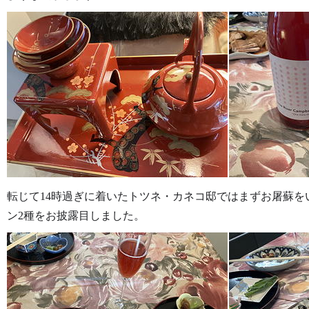
転じて14時過ぎに着いたトツネ・カネコ邸ではまずお屠蘇
ン2種をお披露目しました。