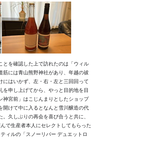
ことを確認した上で訪れたのは「ウィル
道筋には青山熊野神社があり、年越の祓
けにはいかず、左・右・左と三回回って
礼を申し上げてから、やっと目的地を目
ン神宮前」はこじんまりとしたショップ
を開けて中に入るとなんと雪川醸造の代
た。久しぶりの再会を喜び合うと共に、
頼んで生産者本人にセレクトしてもらった
とスティルの「スノーリバー デュエットロ