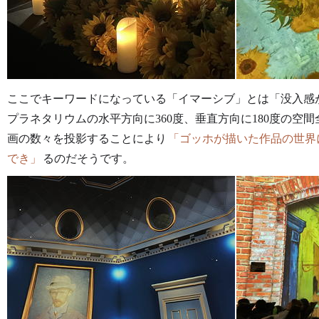
ここでキーワードになっている「イマーシブ」とは「没入感
プラネタリウムの水平方向に360度、垂直方向に180度の空
画の数々を投影することにより
ゴッホが描いた作品の世界
でき
るのだそうです。