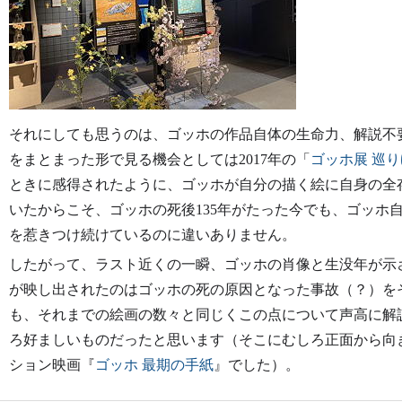
それにしても思うのは、ゴッホの作品自体の生命力、解説不
をまとまった形で見る機会としては2017年の「
ゴッホ展 巡
ときに感得されたように、ゴッホが自分の描く絵に自身の全
いたからこそ、ゴッホの死後135年がたった今でも、ゴッホ
を惹きつけ続けているのに違いありません。
したがって、ラスト近くの一瞬、ゴッホの肖像と生没年が示
が映し出されたのはゴッホの死の原因となった事故（？）を
も、それまでの絵画の数々と同じくこの点について声高に解
ろ好ましいものだったと思います（そこにむしろ正面から向き
ション映画『
ゴッホ 最期の手紙
』でした）。