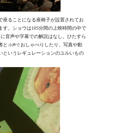
で座ることになる座椅子が設置されてお
す。ショウは105分間の上映時間の中で
中に音声や字幕での解説はなし。ひたすら
者と
おしゃべりしたり、写真や動
小声で
いというレギュレーションのユルいもの