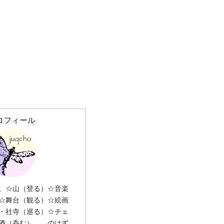
ロフィール
。☆山（登る）☆音楽
☆舞台（観る）☆絵画
・社寺（巡る）☆チェ
酒（呑む）……のはず