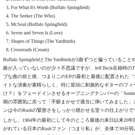
For What It's Worth (Buffalo Springfield)
The Seeker (The Who)
Mr.Soul (Buffalo Springfield)
Seven and Seven Is (Love)
Shapes of Things (The Yardbirds)
Crossroads (Cream)
Buffalo SpringfieldとThe Yardbirdsが2曲ずつと偏ってい
曲が入っていないのが少々不思議ですが、Jeff Beck在籍時のThe
プな曲の前と後、つまりこのEPの最初と最後に配置された「Summerti
イトな演奏が素晴らしく、特に冒頭に刺激的なギターのフィ
け？）をフェードインさせるオープニングナンバーの「Summert
期の雰囲気に戻って「手癖まかせで適当に弾いてみました」
ンは今のRushの緊密さをしっかり聴かせる堂々の仕上がりで
しかし、1984年の最初にして今のところ最後の来日以来20
がれている日本のRushファン（つまり私）が、全体で30分