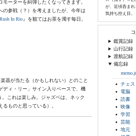
プロモーターを糾弾したくなってきます。
が、近頃呑まれ
への参戦（？）を考えましたが、今年は
気持ち控え目。
Rush In Rio
』を観てはお茶を濁す毎日。
コ
鑑賞記録
山行記録
渡航記録
備忘録
memo.j
入り楽器が当たる（かもしれない）とのこと
チェス
ゲディ・リー」サイン入りベースで、機
電脳
sでしょう。これは楽しみ。ジャズベは、ネック
読書
えるものと思っている）。
映像
学習
芸能
地元