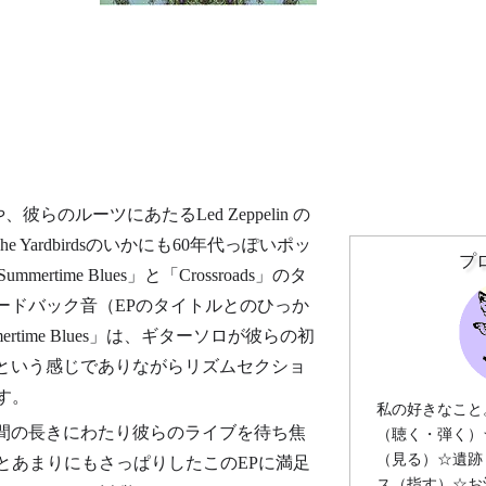
ることや、彼らのルーツにあたるLed Zeppelin の
 Yardbirdsのいかにも60年代っぽいポッ
プ
me Blues」と「Crossroads」のタ
ードバック音（EPのタイトルとのひっか
ime Blues」は、ギターソロが彼らの初
という感じでありながらリズムセクショ
す。
私の好きなこと
年間の長きにわたり彼らのライブを待ち焦
（聴く・弾く）
（見る）☆遺跡
弱とあまりにもさっぱりしたこのEPに満足
ス（指す）☆お