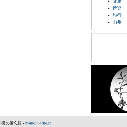
健康
音楽
旅行
山岳
塾長の備忘録 -
memo.juqcho.jp